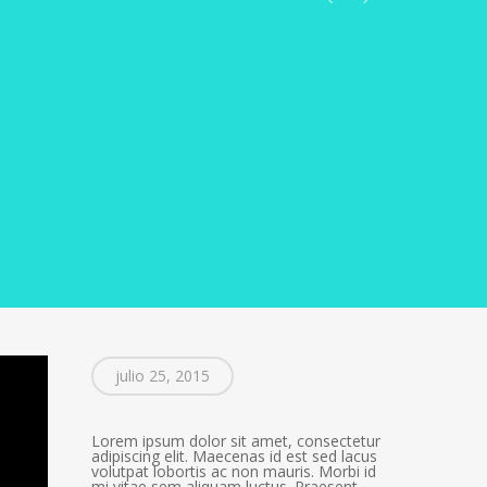
julio 25, 2015
Lorem ipsum dolor sit amet, consectetur
adipiscing elit. Maecenas id est sed lacus
volutpat lobortis ac non mauris. Morbi id
mi vitae sem aliquam luctus. Praesent