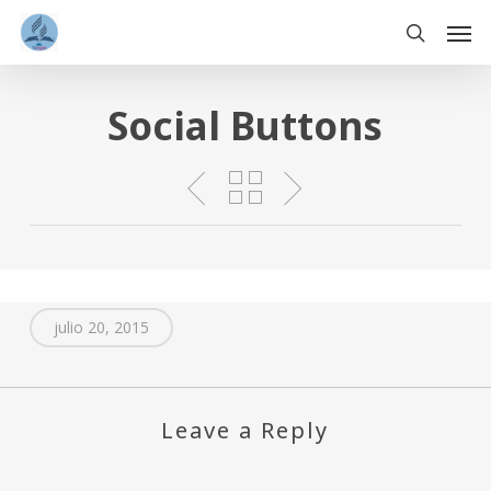
Skip
Men
to
main
search
content
Social Buttons
julio 20, 2015
Leave a Reply