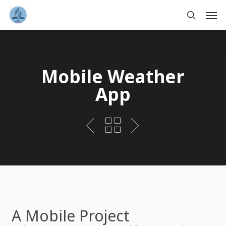
Skip
Men
to
main
search
content
Mobile Weather
App
A Mobile Project