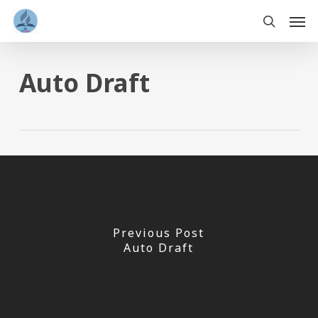
Skip
Men
to
main
search
content
Auto Draft
Previous Post
Auto Draft