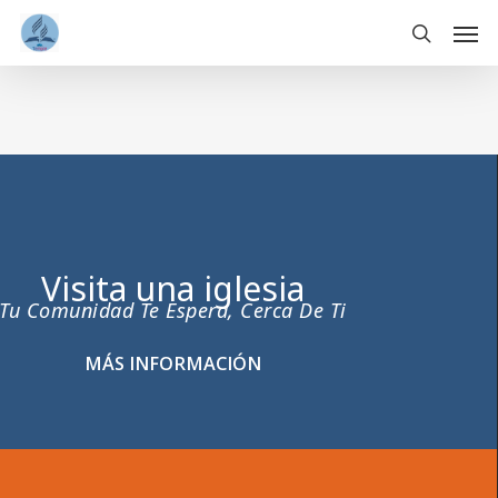
Skip
Men
to
main
search
content
Visita una iglesia
Tu Comunidad Te Espera, Cerca De Ti
MÁS INFORMACIÓN